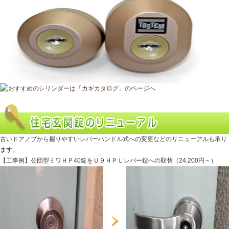
古いドアノブから握りやすいレバーハンドル式への変更などのリニューアルも承り
ます。
【工事例】公団型ミワＨＰ40錠をＵ９ＨＰＬレバー錠への取替（24,200円～）