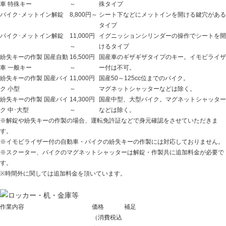
車 特殊キー
～
殊タイプ
バイク･メットイン解錠
8,800円～
シート下などにメットインを開ける鍵穴がある
タイプ
バイク･メットイン解錠
11,000円
イグニッションシリンダーの操作でシートを開
～
けるタイプ
紛失キーの作製 国産自動
16,500円
国産車のギザギザタイプのキー。イモビライザ
車 一般キー
～
ー付は不可。
紛失キーの作製 国産バイ
11,000円
国産50～125cc位までのバイク。
ク 小型
～
マグネットシャッターなどは除く。
紛失キーの作製 国産バイ
14,300円
国産中型、大型バイク。マグネットシャッター
ク 中･大型
～
などは除く。
※解錠や紛失キーの作製の場合、運転免許証などで身元確認をさせていただきま
す。
※イモビライザー付の自動車・バイクの紛失キーの作製には対応しておりません。
※スクーター、バイクのマグネットシャッターは解錠・作製共に追加料金が必要で
す。
※時間外に関しては追加料金を頂いています。
作業内容
価格
補足
（消費税込