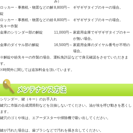
み）
ロッカー・事務机・物置などの解
8,800円～
ギザギザタイプのキーの場合。
錠
ロッカー・事務机・物置などの紛
8,800円～
ギザギザタイプのキーの場合。
失キー作製
金庫のシリンダー部の解錠
11,000円～
家庭用金庫でギザギザタイプのキー
が無い場合。
金庫のダイヤル部の解錠
16,500円～
家庭用金庫のダイヤル番号が不明の
場合。
※解錠や紛失キーの作製の場合、運転免許証などで身元確認をさせていただきま
す。
※時間外に関しては追加料金を頂いています。
シリンダー、鍵（キー）のお手入れ
鍵穴に市販の合成潤滑剤などを注抽しないでください。油が埃を呼び動きを悪くし
ます。
鍵穴のゴミや埃は、エアーダスターや掃除機で吸い出してください。
鍵が汚れた場合は、歯ブラシなどで汚れを掻き出してください。