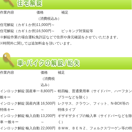
作業内容
価格
補足
（消費税込み）
住宅解錠（カギ１か所)
11,000円～
住宅解錠（カギ１か所)
16,500円～
ピッキング対策錠等
※解錠作業の場合運転免許証などで住所や身元確認をさせていただきます。
※時間外に関しては追加料金を頂いています。
作業内容
価格
補足
（消費税
込み）
インロック解錠 国産車一
8,800円～
軽四輪、普通乗用車（サイドバー、ハーフタン
般キー
ブラーなどを除く）
インロック解錠 国産内溝
16,500円
レクサス、クラウン、フィット、N-BOX等の
特殊キー
～
特殊タイプ
インロック解錠 輸入自動
13,200円
ギザギザタイプの輸入車（サイドバーなどを除
車 一般キー
～
く）
インロック解錠 輸入自動
22,000円
ＢＭＷ、ＢＥＮＺ、フォルクスワーゲン等の特